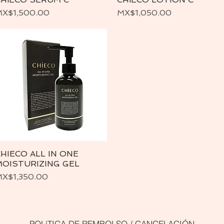
価格
価格
X$1,500.00
MX$1,050.00
HIECO ALL IN ONE
クイックビュー
MOISTURIZING GEL
価格
X$1,350.00
POLíTICA DE REMBOLSO / CANCELACIÓN