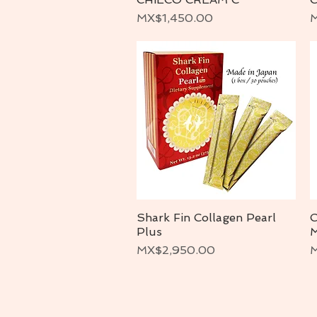
価格
MX$1,450.00
M
Shark Fin Collagen Pearl
C
クイックビュー
Plus
価格
MX$2,950.00
M